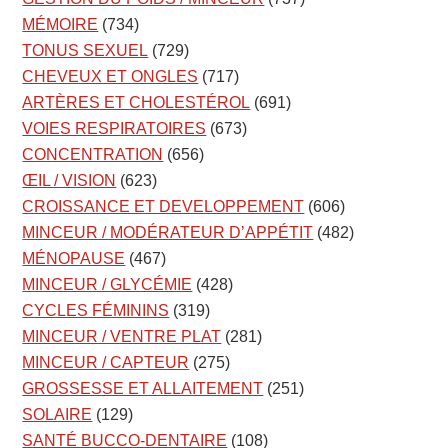
MÉMOIRE
(734)
TONUS SEXUEL
(729)
CHEVEUX ET ONGLES
(717)
ARTÈRES ET CHOLESTÉROL
(691)
VOIES RESPIRATOIRES
(673)
CONCENTRATION
(656)
ŒIL / VISION
(623)
CROISSANCE ET DEVELOPPEMENT
(606)
MINCEUR / MODÉRATEUR D’APPÉTIT
(482)
MÉNOPAUSE
(467)
MINCEUR / GLYCÉMIE
(428)
CYCLES FÉMININS
(319)
MINCEUR / VENTRE PLAT
(281)
MINCEUR / CAPTEUR
(275)
GROSSESSE ET ALLAITEMENT
(251)
SOLAIRE
(129)
SANTÉ BUCCO-DENTAIRE
(108)