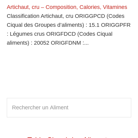
Artichaut, cru – Composition, Calories, Vitamines
Classification Artichaut, cru ORIGGPCD (Codes
Ciqual des Groupes d’aliments) : 15.1 ORIGGPFR
: Légumes crus ORIGFDCD (Codes Ciqual
aliments) : 20052 ORIGFDNM :...
Primary
R
e
Sidebar
c
h
e