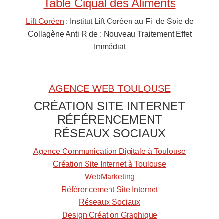
Table Ciqual des Aliments
r
c
Lift Coréen
: Institut Lift Coréen au Fil de Soie de
h
Collagène Anti Ride : Nouveau Traitement Effet
e
Immédiat
r
u
n
AGENCE WEB TOULOUSE
A
CRÉATION SITE INTERNET
l
RÉFÉRENCEMENT
i
RÉSEAUX SOCIAUX
m
e
Agence Communication Digitale à Toulouse
n
Création Site Internet à Toulouse
t
WebMarketing
Référencement Site Internet
Réseaux Sociaux
Design Création Graphique