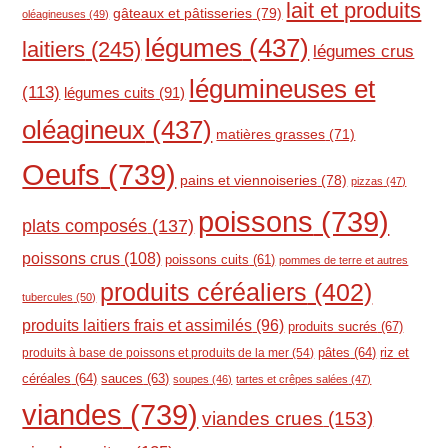
lait et produits
gâteaux et pâtisseries
(79)
oléagineuses
(49)
légumes
(437)
laitiers
(245)
légumes crus
légumineuses et
(113)
légumes cuits
(91)
oléagineux
(437)
matières grasses
(71)
Oeufs
(739)
pains et viennoiseries
(78)
pizzas
(47)
poissons
(739)
plats composés
(137)
poissons crus
(108)
poissons cuits
(61)
pommes de terre et autres
produits céréaliers
(402)
tubercules
(50)
produits laitiers frais et assimilés
(96)
produits sucrés
(67)
pâtes
(64)
riz et
produits à base de poissons et produits de la mer
(54)
céréales
(64)
sauces
(63)
soupes
(46)
tartes et crêpes salées
(47)
viandes
(739)
viandes crues
(153)