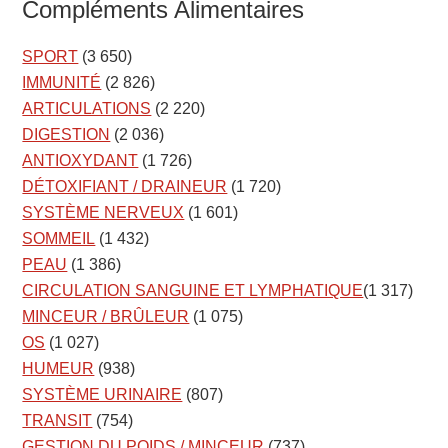
Compléments Alimentaires
SPORT
(3 650)
IMMUNITÉ
(2 826)
ARTICULATIONS
(2 220)
DIGESTION
(2 036)
ANTIOXYDANT
(1 726)
DÉTOXIFIANT / DRAINEUR
(1 720)
SYSTÈME NERVEUX
(1 601)
SOMMEIL
(1 432)
PEAU
(1 386)
CIRCULATION SANGUINE ET LYMPHATIQUE
(1 317)
MINCEUR / BRÛLEUR
(1 075)
OS
(1 027)
HUMEUR
(938)
SYSTÈME URINAIRE
(807)
TRANSIT
(754)
GESTION DU POIDS / MINCEUR
(737)