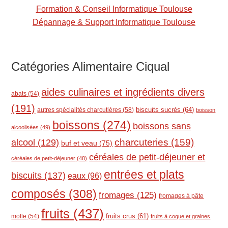
Formation & Conseil Informatique Toulouse
Dépannage & Support Informatique Toulouse
Catégories Alimentaire Ciqual
aides culinaires et ingrédients divers
abats
(54)
(191)
biscuits sucrés
(64)
autres spécialités charcutières
(58)
boisson
boissons
(274)
boissons sans
alcoolisées
(49)
charcuteries
(159)
alcool
(129)
buf et veau
(75)
céréales de petit-déjeuner et
céréales de petit-déjeuner
(48)
entrées et plats
biscuits
(137)
eaux
(96)
composés
(308)
fromages
(125)
fromages à pâte
fruits
(437)
molle
(54)
fruits crus
(61)
fruits à coque et graines