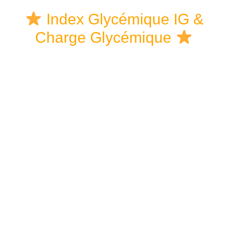
Skip
Skip
Skip
Index Glycémique IG &
to
to
links
Charge Glycémique
content
primary
sidebar