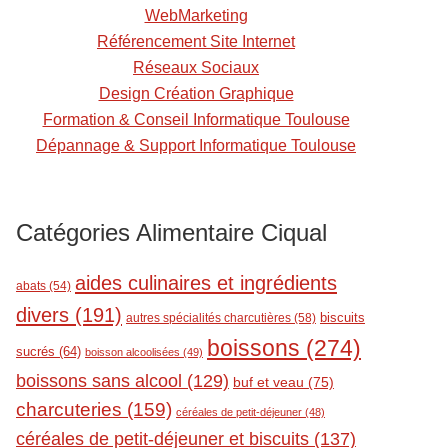
t
WebMarketing
Référencement Site Internet
Réseaux Sociaux
Design Création Graphique
Formation & Conseil Informatique Toulouse
Dépannage & Support Informatique Toulouse
Catégories Alimentaire Ciqual
aides culinaires et ingrédients
abats
(54)
divers
(191)
biscuits
autres spécialités charcutières
(58)
boissons
(274)
sucrés
(64)
boisson alcoolisées
(49)
boissons sans alcool
(129)
buf et veau
(75)
charcuteries
(159)
céréales de petit-déjeuner
(48)
céréales de petit-déjeuner et biscuits
(137)