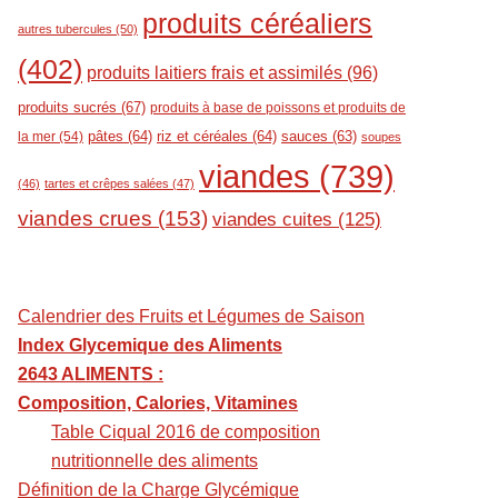
produits céréaliers
autres tubercules
(50)
(402)
produits laitiers frais et assimilés
(96)
produits sucrés
(67)
produits à base de poissons et produits de
pâtes
(64)
riz et céréales
(64)
sauces
(63)
la mer
(54)
soupes
viandes
(739)
(46)
tartes et crêpes salées
(47)
viandes crues
(153)
viandes cuites
(125)
Calendrier des Fruits et Légumes de Saison
Index Glycemique des Aliments
2643 ALIMENTS :
Composition, Calories, Vitamines
Table Ciqual 2016 de composition
nutritionnelle des aliments
Définition de la Charge Glycémique