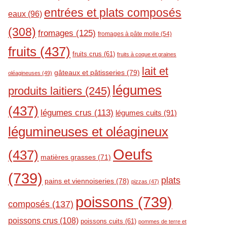
entrées et plats composés
eaux
(96)
(308)
fromages
(125)
fromages à pâte molle
(54)
fruits
(437)
fruits crus
(61)
fruits à coque et graines
lait et
gâteaux et pâtisseries
(79)
oléagineuses
(49)
légumes
produits laitiers
(245)
(437)
légumes crus
(113)
légumes cuits
(91)
légumineuses et oléagineux
Oeufs
(437)
matières grasses
(71)
(739)
plats
pains et viennoiseries
(78)
pizzas
(47)
poissons
(739)
composés
(137)
poissons crus
(108)
poissons cuits
(61)
pommes de terre et