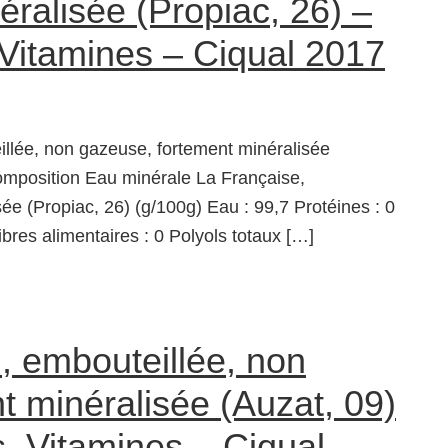
ralisée (Propiac, 26) –
 Vitamines – Ciqual 2017
llée, non gazeuse, fortement minéralisée
omposition Eau minérale La Française,
ée (Propiac, 26) (g/100g) Eau : 99,7 Protéines : 0
ibres alimentaires : 0 Polyols totaux […]
 embouteillée, non
t minéralisée (Auzat, 09)
, Vitamines – Ciqual