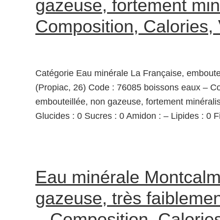
gazeuse, fortement miné
Composition, Calories,
Catégorie Eau minérale La Française, emboutei
(Propiac, 26) Code : 76085 boissons eaux – C
embouteillée, non gazeuse, fortement minéralis
Glucides : 0 Sucres : 0 Amidon : – Lipides : 0 F
Eau minérale Montcalm,
gazeuse, très faiblemen
– Composition, Calories