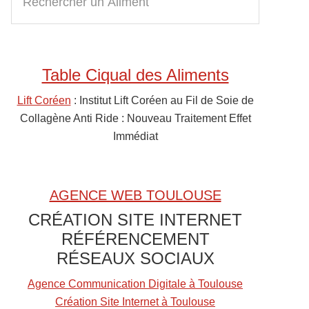
e
Sidebar
c
h
e
Table Ciqual des Aliments
r
c
Lift Coréen
: Institut Lift Coréen au Fil de Soie de
h
Collagène Anti Ride : Nouveau Traitement Effet
e
Immédiat
r
u
n
AGENCE WEB TOULOUSE
A
CRÉATION SITE INTERNET
l
RÉFÉRENCEMENT
i
RÉSEAUX SOCIAUX
m
e
Agence Communication Digitale à Toulouse
n
Création Site Internet à Toulouse