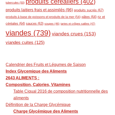
produits céréaliers
(402)
tubercules
(50)
produits laitiers frais et assimilés
(96)
produits sucrés
(67)
pâtes
(64)
riz et
produits à base de poissons et produits de la mer
(54)
céréales
(64)
sauces
(63)
soupes
(46)
tartes et crêpes salées
(47)
viandes
(739)
viandes crues
(153)
viandes cuites
(125)
Calendrier des Fruits et Légumes de Saison
Index Glycemique des Aliments
2643 ALIMENTS :
Composition, Calories, Vitamines
Table Ciqual 2016 de composition nutritionnelle des
aliments
Définition de la Charge Glycémique
Charge Glycémique des Aliments