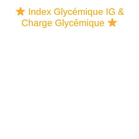
Skip
Skip
Skip
Index Glycémique IG &
to
to
links
Charge Glycémique
content
primary
sidebar