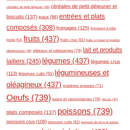
céréales de petit-déjeuner et
céréales de petit-déjeuner
(48)
entrées et plats
biscuits
(137)
eaux
(96)
composés
(308)
fromages
(125)
fromages à pâte
fruits
(437)
molle
(54)
fruits crus
(61)
fruits à coque et graines
lait et produits
gâteaux et pâtisseries
(79)
oléagineuses
(49)
légumes
(437)
laitiers
(245)
légumes crus
légumineuses et
(113)
légumes cuits
(91)
oléagineux
(437)
matières grasses
(71)
Oeufs
(739)
pains et viennoiseries
(78)
pizzas
(47)
poissons
(739)
plats composés
(137)
poissons crus
(108)
poissons cuits
(61)
pommes de terre et autres