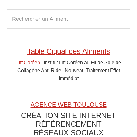
Primary
R
e
Sidebar
c
h
e
Table Ciqual des Aliments
r
c
Lift Coréen
: Institut Lift Coréen au Fil de Soie de
h
Collagène Anti Ride : Nouveau Traitement Effet
e
Immédiat
r
u
n
AGENCE WEB TOULOUSE
A
CRÉATION SITE INTERNET
l
RÉFÉRENCEMENT
i
RÉSEAUX SOCIAUX
m