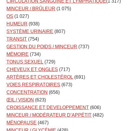
CIRCULATION SANGUINE ET LYMPHATIQUE
(1 317)
MINCEUR / BRÛLEUR
(1 075)
OS
(1 027)
HUMEUR
(938)
SYSTÈME URINAIRE
(807)
TRANSIT
(754)
GESTION DU POIDS / MINCEUR
(737)
MÉMOIRE
(734)
TONUS SEXUEL
(729)
CHEVEUX ET ONGLES
(717)
ARTÈRES ET CHOLESTÉROL
(691)
VOIES RESPIRATOIRES
(673)
CONCENTRATION
(656)
ŒIL / VISION
(623)
CROISSANCE ET DEVELOPPEMENT
(606)
MINCEUR / MODÉRATEUR D’APPÉTIT
(482)
MÉNOPAUSE
(467)
MINCEUR / GLYCÉMIE
(428)