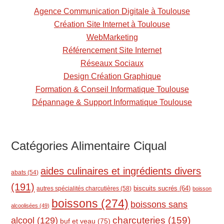
e
Agence Communication Digitale à Toulouse
n
Création Site Internet à Toulouse
t
WebMarketing
Référencement Site Internet
Réseaux Sociaux
Design Création Graphique
Formation & Conseil Informatique Toulouse
Dépannage & Support Informatique Toulouse
Catégories Alimentaire Ciqual
aides culinaires et ingrédients divers
abats
(54)
(191)
biscuits sucrés
(64)
autres spécialités charcutières
(58)
boisson
boissons
(274)
boissons sans
alcoolisées
(49)
charcuteries
(159)
alcool
(129)
buf et veau
(75)