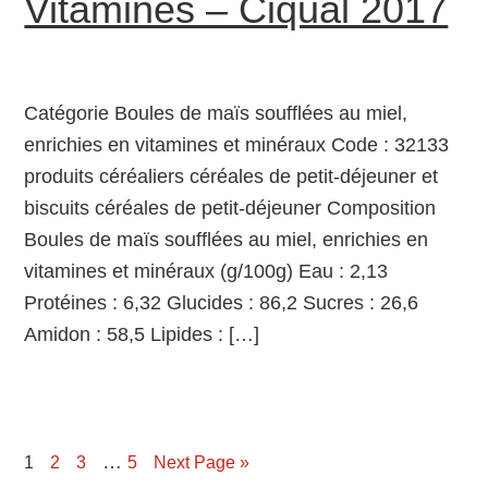
Vitamines – Ciqual 2017
Catégorie Boules de maïs soufflées au miel,
enrichies en vitamines et minéraux Code : 32133
produits céréaliers céréales de petit-déjeuner et
biscuits céréales de petit-déjeuner Composition
Boules de maïs soufflées au miel, enrichies en
vitamines et minéraux (g/100g) Eau : 2,13
Protéines : 6,32 Glucides : 86,2 Sucres : 26,6
Amidon : 58,5 Lipides : […]
…
Page
1
Page
2
Page
3
Page
5
Next Page »