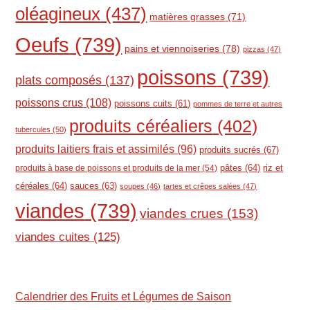
oléagineux
(437)
matières grasses
(71)
Oeufs
(739)
pains et viennoiseries
(78)
pizzas
(47)
poissons
(739)
plats composés
(137)
poissons crus
(108)
poissons cuits
(61)
pommes de terre et autres
produits céréaliers
(402)
tubercules
(50)
produits laitiers frais et assimilés
(96)
produits sucrés
(67)
pâtes
(64)
riz et
produits à base de poissons et produits de la mer
(54)
céréales
(64)
sauces
(63)
soupes
(46)
tartes et crêpes salées
(47)
viandes
(739)
viandes crues
(153)
viandes cuites
(125)
Calendrier des Fruits et Légumes de Saison