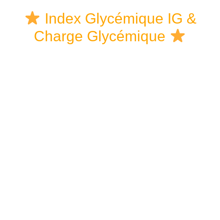
Skip
Skip
Skip
Index Glycémique IG &
to
to
links
Charge Glycémique
content
primary
sidebar