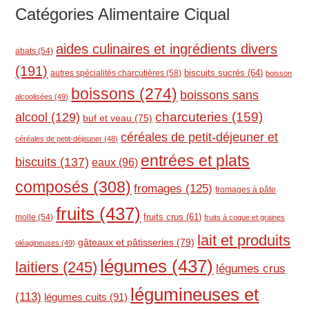
Catégories Alimentaire Ciqual
aides culinaires et ingrédients divers
abats
(54)
(191)
biscuits sucrés
(64)
autres spécialités charcutières
(58)
boisson
boissons
(274)
boissons sans
alcoolisées
(49)
charcuteries
(159)
alcool
(129)
buf et veau
(75)
céréales de petit-déjeuner et
céréales de petit-déjeuner
(48)
entrées et plats
biscuits
(137)
eaux
(96)
composés
(308)
fromages
(125)
fromages à pâte
fruits
(437)
molle
(54)
fruits crus
(61)
fruits à coque et graines
lait et produits
gâteaux et pâtisseries
(79)
oléagineuses
(49)
légumes
(437)
laitiers
(245)
légumes crus
légumineuses et
(113)
légumes cuits
(91)