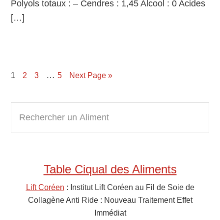
Polyols totaux : – Cendres : 1,45 Alcool : 0 Acides
[…]
…
Page
1
Page
2
Page
3
Page
5
Next Page »
Primary
R
e
Sidebar
c
h
e
Table Ciqual des Aliments
r
c
Lift Coréen
: Institut Lift Coréen au Fil de Soie de
h
Collagène Anti Ride : Nouveau Traitement Effet
e
Immédiat