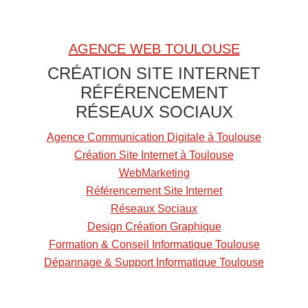
r
u
n
AGENCE WEB TOULOUSE
A
CRÉATION SITE INTERNET
l
RÉFÉRENCEMENT
i
RÉSEAUX SOCIAUX
m
e
Agence Communication Digitale à Toulouse
n
Création Site Internet à Toulouse
t
WebMarketing
Référencement Site Internet
Réseaux Sociaux
Design Création Graphique
Formation & Conseil Informatique Toulouse
Dépannage & Support Informatique Toulouse