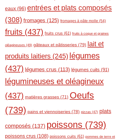
entrées et plats composés
eaux
(96)
(308)
fromages
(125)
fromages à pâte molle
(54)
fruits
(437)
fruits crus
(61)
fruits à coque et graines
lait et
gâteaux et pâtisseries
(79)
oléagineuses
(49)
légumes
produits laitiers
(245)
(437)
légumes crus
(113)
légumes cuits
(91)
légumineuses et oléagineux
Oeufs
(437)
matières grasses
(71)
(739)
plats
pains et viennoiseries
(78)
pizzas
(47)
poissons
(739)
composés
(137)
poissons crus
(108)
poissons cuits
(61)
pommes de terre et