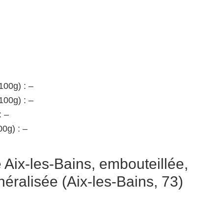
100g) : –
100g) : –
: –
0g) : –
Aix-les-Bains, embouteillée,
éralisée (Aix-les-Bains, 73)