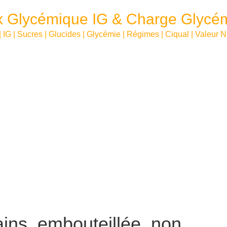
x Glycémique IG & Charge Glycé
| IG | Sucres | Glucides | Glycémie | Régimes | Ciqual | Valeur N
ins, embouteillée, non