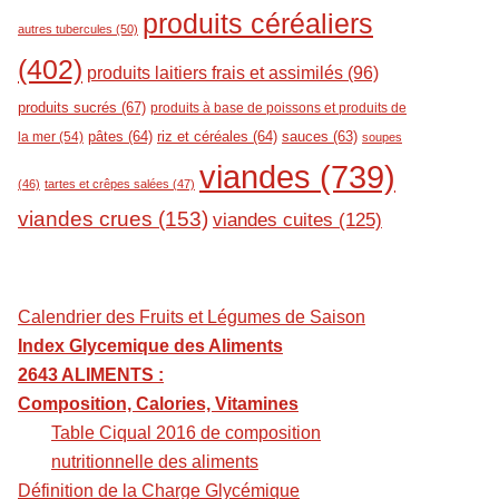
produits céréaliers
autres tubercules
(50)
(402)
produits laitiers frais et assimilés
(96)
produits sucrés
(67)
produits à base de poissons et produits de
pâtes
(64)
riz et céréales
(64)
sauces
(63)
la mer
(54)
soupes
viandes
(739)
(46)
tartes et crêpes salées
(47)
viandes crues
(153)
viandes cuites
(125)
Calendrier des Fruits et Légumes de Saison
Index Glycemique des Aliments
2643 ALIMENTS :
Composition, Calories, Vitamines
Table Ciqual 2016 de composition
nutritionnelle des aliments
Définition de la Charge Glycémique