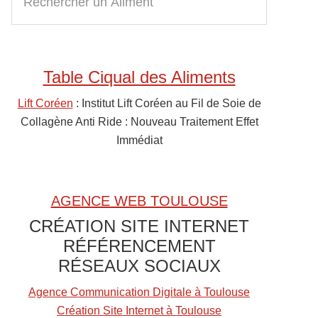
e
Sidebar
c
h
e
Table Ciqual des Aliments
r
c
Lift Coréen
: Institut Lift Coréen au Fil de Soie de
h
Collagène Anti Ride : Nouveau Traitement Effet
e
Immédiat
r
u
n
AGENCE WEB TOULOUSE
A
CRÉATION SITE INTERNET
l
RÉFÉRENCEMENT
i
RÉSEAUX SOCIAUX
m
e
Agence Communication Digitale à Toulouse
n
Création Site Internet à Toulouse