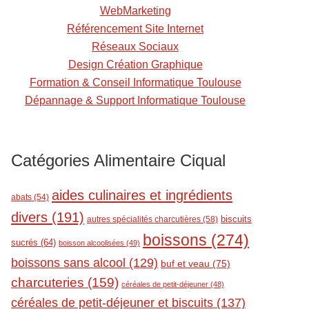
t
WebMarketing
Référencement Site Internet
Réseaux Sociaux
Design Création Graphique
Formation & Conseil Informatique Toulouse
Dépannage & Support Informatique Toulouse
Catégories Alimentaire Ciqual
aides culinaires et ingrédients
abats
(54)
divers
(191)
biscuits
autres spécialités charcutières
(58)
boissons
(274)
sucrés
(64)
boisson alcoolisées
(49)
boissons sans alcool
(129)
buf et veau
(75)
charcuteries
(159)
céréales de petit-déjeuner
(48)
céréales de petit-déjeuner et biscuits
(137)