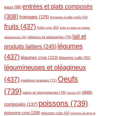
entrées et plats composés
eaux
(96)
(308)
fromages
(125)
fromages à pâte molle
(54)
fruits
(437)
fruits crus
(61)
fruits à coque et graines
lait et
gâteaux et pâtisseries
(79)
oléagineuses
(49)
légumes
produits laitiers
(245)
(437)
légumes crus
(113)
légumes cuits
(91)
légumineuses et oléagineux
Oeufs
(437)
matières grasses
(71)
(739)
plats
pains et viennoiseries
(78)
pizzas
(47)
poissons
(739)
composés
(137)
poissons crus
(108)
poissons cuits
(61)
pommes de terre et