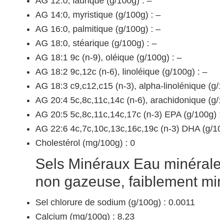
AG 12:0, laurique (g/100g) : –
AG 14:0, myristique (g/100g) : –
AG 16:0, palmitique (g/100g) : –
AG 18:0, stéarique (g/100g) : –
AG 18:1 9c (n-9), oléique (g/100g) : –
AG 18:2 9c,12c (n-6), linoléique (g/100g) : –
AG 18:3 c9,c12,c15 (n-3), alpha-linolénique (g/
AG 20:4 5c,8c,11c,14c (n-6), arachidonique (g/
AG 20:5 5c,8c,11c,14c,17c (n-3) EPA (g/100g) 
AG 22:6 4c,7c,10c,13c,16c,19c (n-3) DHA (g/10
Cholestérol (mg/100g) : 0
Sels Minéraux Eau minérale 
non gazeuse, faiblement min
Sel chlorure de sodium (g/100g) : 0.0011
Calcium (mg/100g) : 8.23