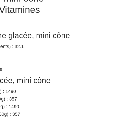
 Vitamines
me glacée, mini cône
nts) : 32.1
ne
cée, mini cône
) : 1490
g) : 357
0g) : 1490
00g) : 357