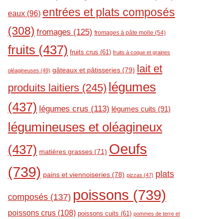
entrées et plats composés
eaux
(96)
(308)
fromages
(125)
fromages à pâte molle
(54)
fruits
(437)
fruits crus
(61)
fruits à coque et graines
lait et
gâteaux et pâtisseries
(79)
oléagineuses
(49)
légumes
produits laitiers
(245)
(437)
légumes crus
(113)
légumes cuits
(91)
légumineuses et oléagineux
Oeufs
(437)
matières grasses
(71)
(739)
plats
pains et viennoiseries
(78)
pizzas
(47)
poissons
(739)
composés
(137)
poissons crus
(108)
poissons cuits
(61)
pommes de terre et