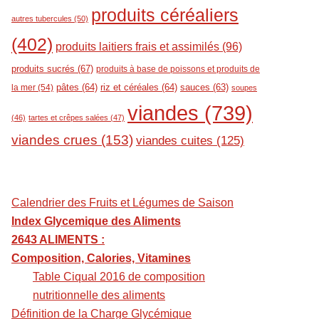
produits céréaliers
autres tubercules
(50)
(402)
produits laitiers frais et assimilés
(96)
produits sucrés
(67)
produits à base de poissons et produits de
pâtes
(64)
riz et céréales
(64)
sauces
(63)
la mer
(54)
soupes
viandes
(739)
(46)
tartes et crêpes salées
(47)
viandes crues
(153)
viandes cuites
(125)
Calendrier des Fruits et Légumes de Saison
Index Glycemique des Aliments
2643 ALIMENTS :
Composition, Calories, Vitamines
Table Ciqual 2016 de composition
nutritionnelle des aliments
Définition de la Charge Glycémique