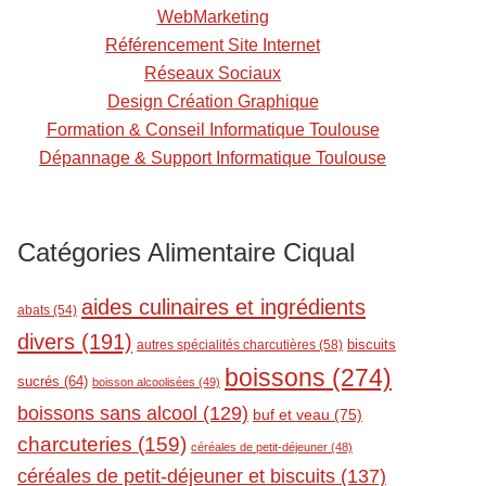
t
WebMarketing
Référencement Site Internet
Réseaux Sociaux
Design Création Graphique
Formation & Conseil Informatique Toulouse
Dépannage & Support Informatique Toulouse
Catégories Alimentaire Ciqual
aides culinaires et ingrédients
abats
(54)
divers
(191)
biscuits
autres spécialités charcutières
(58)
boissons
(274)
sucrés
(64)
boisson alcoolisées
(49)
boissons sans alcool
(129)
buf et veau
(75)
charcuteries
(159)
céréales de petit-déjeuner
(48)
céréales de petit-déjeuner et biscuits
(137)