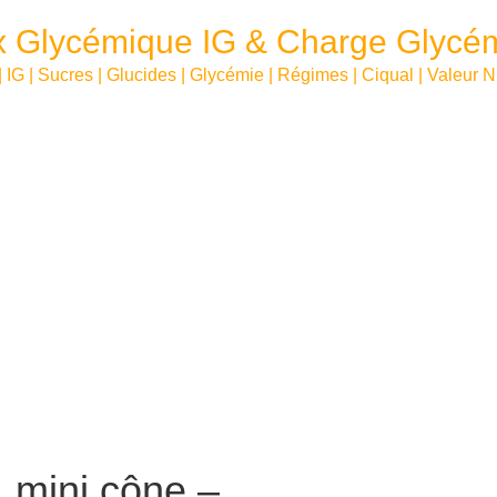
x Glycémique IG & Charge Glycé
| IG | Sucres | Glucides | Glycémie | Régimes | Ciqual | Valeur N
 mini cône –