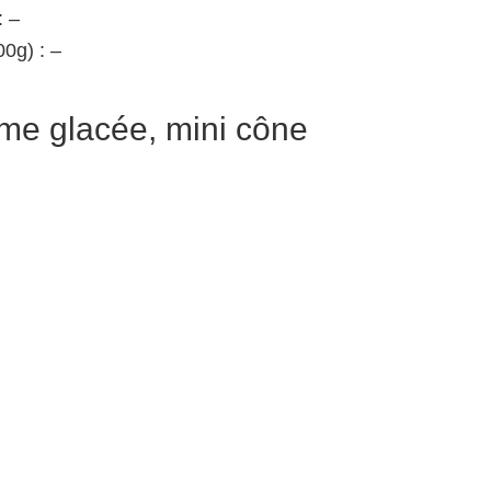
: –
0g) : –
me glacée, mini cône