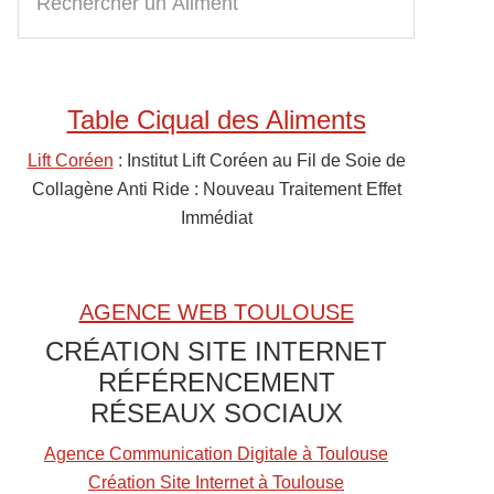
e
Sidebar
c
h
e
Table Ciqual des Aliments
r
c
Lift Coréen
: Institut Lift Coréen au Fil de Soie de
h
Collagène Anti Ride : Nouveau Traitement Effet
e
Immédiat
r
u
n
AGENCE WEB TOULOUSE
A
CRÉATION SITE INTERNET
l
RÉFÉRENCEMENT
i
RÉSEAUX SOCIAUX
m
e
Agence Communication Digitale à Toulouse
n
Création Site Internet à Toulouse