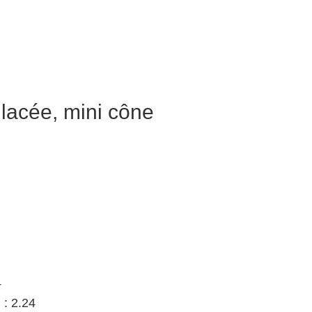
lacée, mini cône
4
 : 2.24