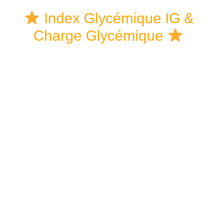
Skip
Skip
Skip
Index Glycémique IG &
to
to
links
Charge Glycémique
content
primary
sidebar