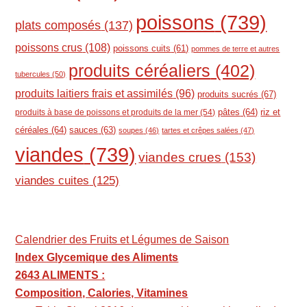
poissons
(739)
plats composés
(137)
poissons crus
(108)
poissons cuits
(61)
pommes de terre et autres
produits céréaliers
(402)
tubercules
(50)
produits laitiers frais et assimilés
(96)
produits sucrés
(67)
pâtes
(64)
riz et
produits à base de poissons et produits de la mer
(54)
céréales
(64)
sauces
(63)
soupes
(46)
tartes et crêpes salées
(47)
viandes
(739)
viandes crues
(153)
viandes cuites
(125)
Calendrier des Fruits et Légumes de Saison
Index Glycemique des Aliments
2643 ALIMENTS :
Composition, Calories, Vitamines