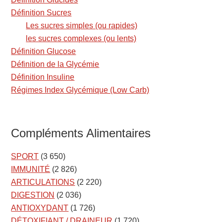
Définition Sucres
Les sucres simples (ou rapides)
les sucres complexes (ou lents)
Définition Glucose
Définition de la Glycémie
Définition Insuline
Régimes Index Glycémique (Low Carb)
Compléments Alimentaires
SPORT
(3 650)
IMMUNITÉ
(2 826)
ARTICULATIONS
(2 220)
DIGESTION
(2 036)
ANTIOXYDANT
(1 726)
DÉTOXIFIANT / DRAINEUR
(1 720)