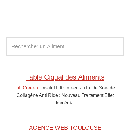
Primary
R
e
Sidebar
c
h
e
Table Ciqual des Aliments
r
c
Lift Coréen
: Institut Lift Coréen au Fil de Soie de
h
Collagène Anti Ride : Nouveau Traitement Effet
e
Immédiat
r
u
n
AGENCE WEB TOULOUSE