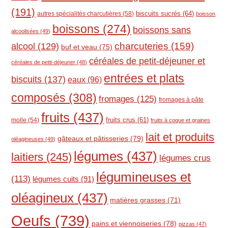
(191)
biscuits sucrés
(64)
autres spécialités charcutières
(58)
boisson
boissons
(274)
boissons sans
alcoolisées
(49)
charcuteries
(159)
alcool
(129)
buf et veau
(75)
céréales de petit-déjeuner et
céréales de petit-déjeuner
(48)
entrées et plats
biscuits
(137)
eaux
(96)
composés
(308)
fromages
(125)
fromages à pâte
fruits
(437)
molle
(54)
fruits crus
(61)
fruits à coque et graines
lait et produits
gâteaux et pâtisseries
(79)
oléagineuses
(49)
légumes
(437)
laitiers
(245)
légumes crus
légumineuses et
(113)
légumes cuits
(91)
oléagineux
(437)
matières grasses
(71)
Oeufs
(739)
pains et viennoiseries
(78)
pizzas
(47)