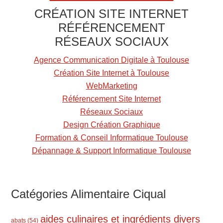
A
CRÉATION SITE INTERNET
l
RÉFÉRENCEMENT
i
RÉSEAUX SOCIAUX
m
e
Agence Communication Digitale à Toulouse
n
Création Site Internet à Toulouse
t
WebMarketing
Référencement Site Internet
Réseaux Sociaux
Design Création Graphique
Formation & Conseil Informatique Toulouse
Dépannage & Support Informatique Toulouse
Catégories Alimentaire Ciqual
aides culinaires et ingrédients divers
abats
(54)