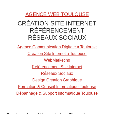
u
n
AGENCE WEB TOULOUSE
A
CRÉATION SITE INTERNET
l
RÉFÉRENCEMENT
i
RÉSEAUX SOCIAUX
m
e
Agence Communication Digitale à Toulouse
n
Création Site Internet à Toulouse
t
WebMarketing
Référencement Site Internet
Réseaux Sociaux
Design Création Graphique
Formation & Conseil Informatique Toulouse
Dépannage & Support Informatique Toulouse