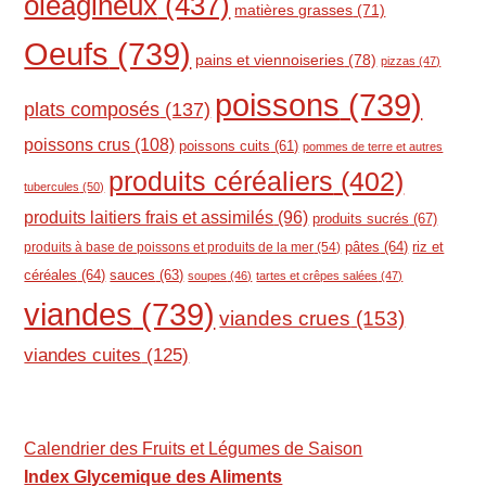
oléagineux
(437)
matières grasses
(71)
Oeufs
(739)
pains et viennoiseries
(78)
pizzas
(47)
poissons
(739)
plats composés
(137)
poissons crus
(108)
poissons cuits
(61)
pommes de terre et autres
produits céréaliers
(402)
tubercules
(50)
produits laitiers frais et assimilés
(96)
produits sucrés
(67)
pâtes
(64)
riz et
produits à base de poissons et produits de la mer
(54)
céréales
(64)
sauces
(63)
soupes
(46)
tartes et crêpes salées
(47)
viandes
(739)
viandes crues
(153)
viandes cuites
(125)
Calendrier des Fruits et Légumes de Saison
Index Glycemique des Aliments