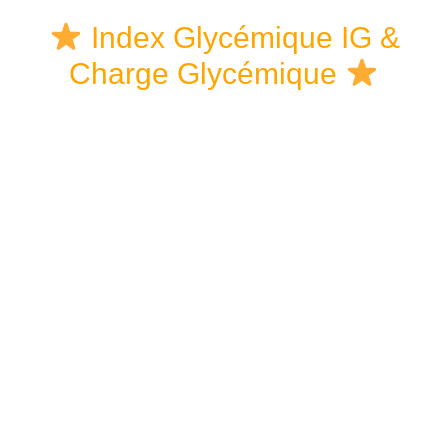
Skip
Skip
Skip
Index Glycémique IG &
to
to
links
Charge Glycémique
content
primary
sidebar