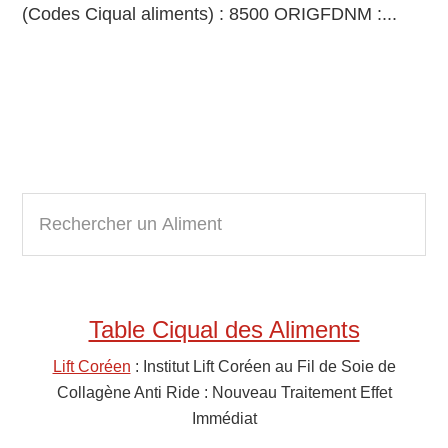
(Codes Ciqual aliments) : 8500 ORIGFDNM :...
Primary
R
e
Sidebar
c
h
e
Table Ciqual des Aliments
r
c
Lift Coréen
: Institut Lift Coréen au Fil de Soie de
h
Collagène Anti Ride : Nouveau Traitement Effet
e
Immédiat
r