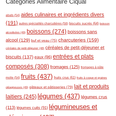
Catégories Alimentaire Ciqual
aides culinaires et ingrédients divers
abats
(54)
(191)
biscuits sucrés
(64)
autres spécialités charcutières
(58)
boisson
boissons
(274)
boissons sans
alcoolisées
(49)
charcuteries
(159)
alcool
(129)
buf et veau
(75)
céréales de petit-déjeuner et
céréales de petit-déjeuner
(48)
entrées et plats
biscuits
(137)
eaux
(96)
composés
(308)
fromages
(125)
fromages à pâte
fruits
(437)
molle
(54)
fruits crus
(61)
fruits à coque et graines
lait et produits
gâteaux et pâtisseries
(79)
oléagineuses
(49)
légumes
(437)
laitiers
(245)
légumes crus
légumineuses et
(113)
légumes cuits
(91)