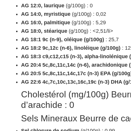
AG 12:0, laurique
(g/100g) : 0
AG 14:0, myristique
(g/100g) : 0,02
AG 16:0, palmitique
(g/100g) : 5,29
AG 18:0, stéarique
(g/100g) : <2,51/li>
AG 18:1 9c (n-9), oléique (g/100g)
: 25,7
AG 18:2 9c,12c (n-6), linoléique (g/100g)
: 12
AG 18:3 c9,c12,c15 (n-3), alpha-linolénique 
AG 20:4 5c,8c,11c,14c (n-6), arachidonique 
AG 20:5 5c,8c,11c,14c,17c (n-3) EPA (g/100g
AG 22:6 4c,7c,10c,13c,16c,19c (n-3) DHA (g/
Cholestérol (mg/100g) Beur
d’arachide : 0
Sels Mineraux Beurre de ca
Sel chlorure de sodium
(g/100g) : 0,99