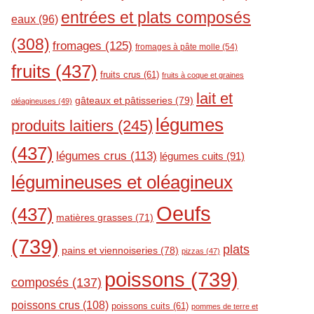
entrées et plats composés
eaux
(96)
(308)
fromages
(125)
fromages à pâte molle
(54)
fruits
(437)
fruits crus
(61)
fruits à coque et graines
lait et
gâteaux et pâtisseries
(79)
oléagineuses
(49)
légumes
produits laitiers
(245)
(437)
légumes crus
(113)
légumes cuits
(91)
légumineuses et oléagineux
Oeufs
(437)
matières grasses
(71)
(739)
plats
pains et viennoiseries
(78)
pizzas
(47)
poissons
(739)
composés
(137)
poissons crus
(108)
poissons cuits
(61)
pommes de terre et