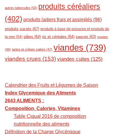
produits céréaliers
autres tubercules
(50)
(402)
produits laitiers frais et assimilés
(96)
produits sucrés
(67)
produits à base de poissons et produits de
pâtes
(64)
riz et céréales
(64)
sauces
(63)
la mer
(54)
soupes
viandes
(739)
(46)
tartes et crêpes salées
(47)
viandes crues
(153)
viandes cuites
(125)
Calendrier des Fruits et Légumes de Saison
Index Glycemique des Aliments
2643 ALIMENTS :
Composition, Calories, Vitamines
Table Ciqual 2016 de composition
nutritionnelle des aliments
Définition de la Charge Glycémique