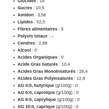
Glucides
: 16
Sucres
: 10,5
Amidon
: 3,56
Lipides
: 52,5
Fibres alimentaires
: 5
Polyols totaux
: –
Cendres
: 2,89
Alcool
: 0
Acides Organiques
: 0
Acide Gras Saturés
: 10,4
Acides Gras MonoInsaturés
: 26,4
Acides Gras PolyInsaturés
: 12,9
AG 4:0, butyrique
(g/100g) : 0
AG 6:0, caproïque
(g/100g) : 0
AG 8:0, caprylique
(g/100g) : 0
AG 10:0, caprique
(g/100g) : 0