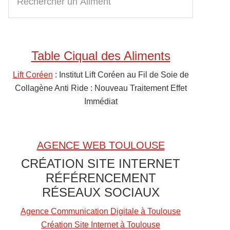
e
Sidebar
c
h
e
Table Ciqual des Aliments
r
c
Lift Coréen
: Institut Lift Coréen au Fil de Soie de
h
Collagène Anti Ride : Nouveau Traitement Effet
e
Immédiat
r
u
n
AGENCE WEB TOULOUSE
A
CRÉATION SITE INTERNET
l
RÉFÉRENCEMENT
i
RÉSEAUX SOCIAUX
m
e
Agence Communication Digitale à Toulouse
n
Création Site Internet à Toulouse