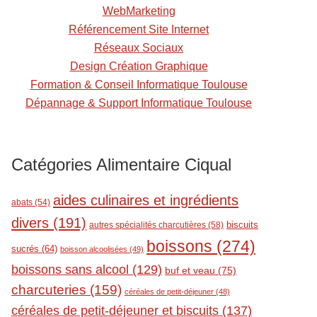
t
WebMarketing
Référencement Site Internet
Réseaux Sociaux
Design Création Graphique
Formation & Conseil Informatique Toulouse
Dépannage & Support Informatique Toulouse
Catégories Alimentaire Ciqual
aides culinaires et ingrédients
abats
(54)
divers
(191)
biscuits
autres spécialités charcutières
(58)
boissons
(274)
sucrés
(64)
boisson alcoolisées
(49)
boissons sans alcool
(129)
buf et veau
(75)
charcuteries
(159)
céréales de petit-déjeuner
(48)
céréales de petit-déjeuner et biscuits
(137)