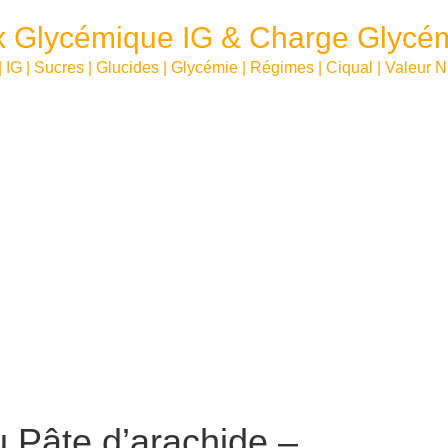
x Glycémique IG & Charge Glycé
| IG | Sucres | Glucides | Glycémie | Régimes | Ciqual | Valeur N
 Pâte d’arachide –