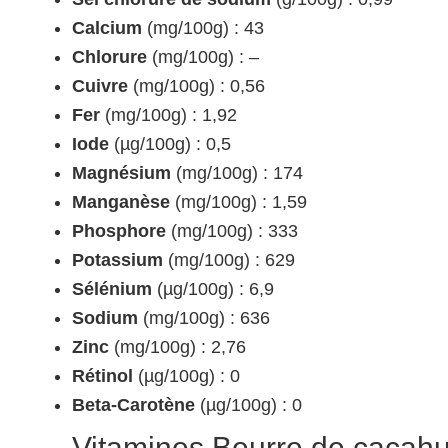
Calcium
(mg/100g) : 43
Chlorure
(mg/100g) : –
Cuivre
(mg/100g) : 0,56
Fer
(mg/100g) : 1,92
Iode
(µg/100g) : 0,5
Magnésium
(mg/100g) : 174
Manganèse
(mg/100g) : 1,59
Phosphore
(mg/100g) : 333
Potassium
(mg/100g) : 629
Sélénium
(µg/100g) : 6,9
Sodium
(mg/100g) : 636
Zinc
(mg/100g) : 2,76
Rétinol
(µg/100g) : 0
Beta-Carotène
(µg/100g) : 0
Vitamines Beurre de cacahu