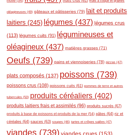
molle
(54)
fruits crus
(61)
fruits à coque et graines
lait et produits
gâteaux et pâtisseries
(79)
oléagineuses
(49)
légumes
(437)
laitiers
(245)
légumes crus
légumineuses et
(113)
légumes cuits
(91)
oléagineux
(437)
matières grasses
(71)
Oeufs
(739)
pains et viennoiseries
(78)
pizzas
(47)
poissons
(739)
plats composés
(137)
poissons crus
(108)
poissons cuits
(61)
pommes de terre et autres
produits céréaliers
(402)
tubercules
(50)
produits laitiers frais et assimilés
(96)
produits sucrés
(67)
pâtes
(64)
riz et
produits à base de poissons et produits de la mer
(54)
céréales
(64)
sauces
(63)
soupes
(46)
tartes et crêpes salées
(47)
viandes
(739)
viandes crues
(153)