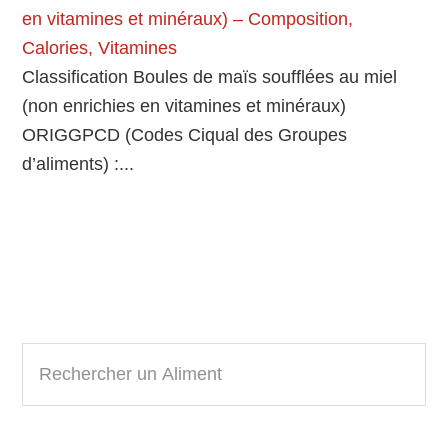
en vitamines et minéraux) – Composition,
Calories, Vitamines
Classification Boules de maïs soufflées au miel
(non enrichies en vitamines et minéraux)
ORIGGPCD (Codes Ciqual des Groupes
d’aliments) :...
Primary
R
e
Sidebar
c
h