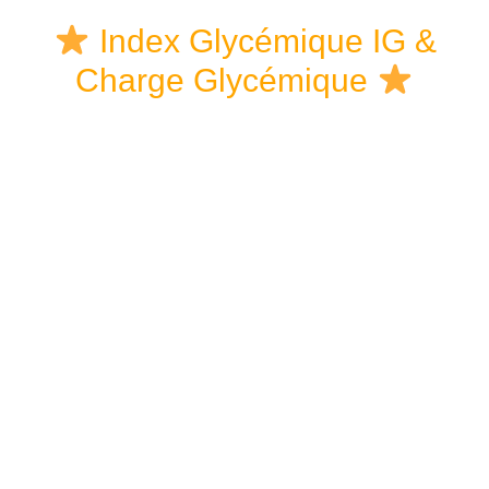
Skip
Skip
Skip
Index Glycémique IG &
to
to
links
Charge Glycémique
content
primary
sidebar