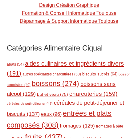
Design Création Graphique
Formation & Conseil Informatique Toulouse
Dépannage & Support Informatique Toulouse
Catégories Alimentaire Ciqual
aides culinaires et ingrédients divers
abats
(54)
(191)
biscuits sucrés
(64)
autres spécialités charcutières
(58)
boisson
boissons
(274)
boissons sans
alcoolisées
(49)
charcuteries
(159)
alcool
(129)
buf et veau
(75)
céréales de petit-déjeuner et
céréales de petit-déjeuner
(48)
entrées et plats
biscuits
(137)
eaux
(96)
composés
(308)
fromages
(125)
fromages à pâte
fruits
(437)