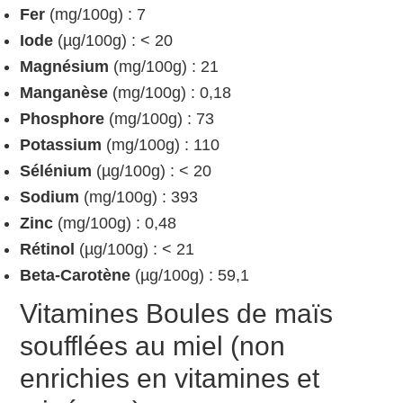
Fer
(mg/100g) : 7
Iode
(µg/100g) : < 20
Magnésium
(mg/100g) : 21
Manganèse
(mg/100g) : 0,18
Phosphore
(mg/100g) : 73
Potassium
(mg/100g) : 110
Sélénium
(µg/100g) : < 20
Sodium
(mg/100g) : 393
Zinc
(mg/100g) : 0,48
Rétinol
(µg/100g) : < 21
Beta-Carotène
(µg/100g) : 59,1
Vitamines Boules de maïs
soufflées au miel (non
enrichies en vitamines et