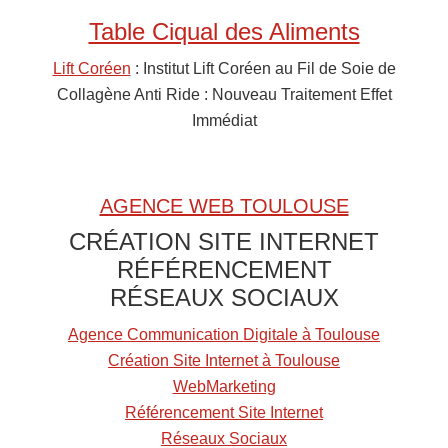
e
Table Ciqual des Aliments
r
c
Lift Coréen
: Institut Lift Coréen au Fil de Soie de
h
Collagène Anti Ride : Nouveau Traitement Effet
e
Immédiat
r
u
n
AGENCE WEB TOULOUSE
A
CRÉATION SITE INTERNET
l
RÉFÉRENCEMENT
i
RÉSEAUX SOCIAUX
m
e
Agence Communication Digitale à Toulouse
n
Création Site Internet à Toulouse
t
WebMarketing
Référencement Site Internet
Réseaux Sociaux