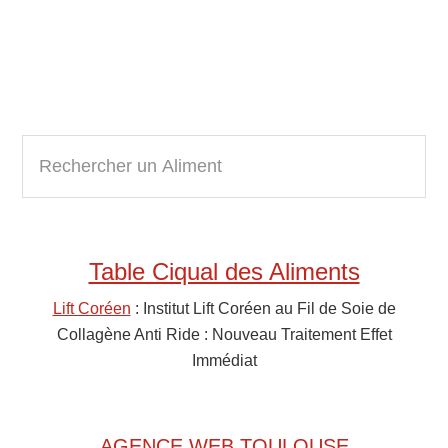
Primary
R
e
Sidebar
c
h
e
Table Ciqual des Aliments
r
c
Lift Coréen
: Institut Lift Coréen au Fil de Soie de
h
Collagène Anti Ride : Nouveau Traitement Effet
e
Immédiat
r
u
n
AGENCE WEB TOULOUSE