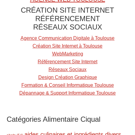
A
CRÉATION SITE INTERNET
l
RÉFÉRENCEMENT
i
RÉSEAUX SOCIAUX
m
e
Agence Communication Digitale à Toulouse
n
Création Site Internet à Toulouse
t
WebMarketing
Référencement Site Internet
Réseaux Sociaux
Design Création Graphique
Formation & Conseil Informatique Toulouse
Dépannage & Support Informatique Toulouse
Catégories Alimentaire Ciqual
aides culinaires et ingrédients divers