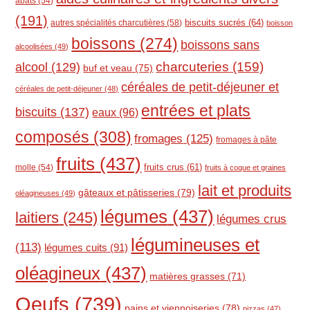
abats
(54)
(191)
biscuits sucrés
(64)
autres spécialités charcutières
(58)
boisson
boissons
(274)
boissons sans
alcoolisées
(49)
charcuteries
(159)
alcool
(129)
buf et veau
(75)
céréales de petit-déjeuner et
céréales de petit-déjeuner
(48)
entrées et plats
biscuits
(137)
eaux
(96)
composés
(308)
fromages
(125)
fromages à pâte
fruits
(437)
molle
(54)
fruits crus
(61)
fruits à coque et graines
lait et produits
gâteaux et pâtisseries
(79)
oléagineuses
(49)
légumes
(437)
laitiers
(245)
légumes crus
légumineuses et
(113)
légumes cuits
(91)
oléagineux
(437)
matières grasses
(71)
Oeufs
(739)
pains et viennoiseries
(78)
pizzas
(47)