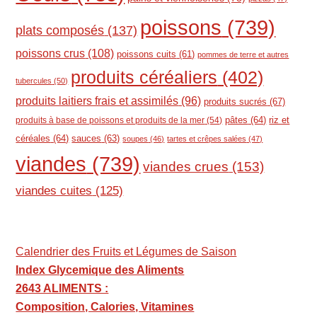
poissons
(739)
plats composés
(137)
poissons crus
(108)
poissons cuits
(61)
pommes de terre et autres
produits céréaliers
(402)
tubercules
(50)
produits laitiers frais et assimilés
(96)
produits sucrés
(67)
pâtes
(64)
riz et
produits à base de poissons et produits de la mer
(54)
céréales
(64)
sauces
(63)
soupes
(46)
tartes et crêpes salées
(47)
viandes
(739)
viandes crues
(153)
viandes cuites
(125)
Calendrier des Fruits et Légumes de Saison
Index Glycemique des Aliments
2643 ALIMENTS :
Composition, Calories, Vitamines