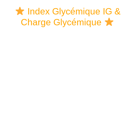
Skip
Skip
Skip
Index Glycémique IG &
to
to
links
Charge Glycémique
content
primary
sidebar