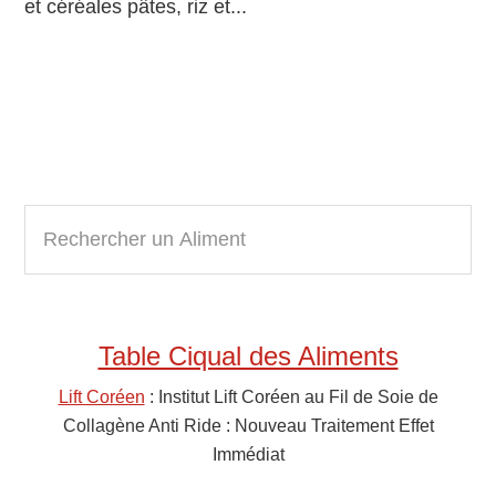
et céréales pâtes, riz et...
Primary
R
e
Sidebar
c
h
e
Table Ciqual des Aliments
r
c
Lift Coréen
: Institut Lift Coréen au Fil de Soie de
h
Collagène Anti Ride : Nouveau Traitement Effet
e
Immédiat
r