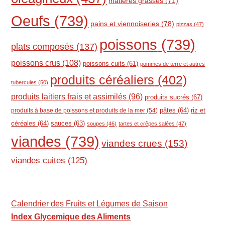
matières grasses
(71)
Oeufs
(739)
pains et viennoiseries
(78)
pizzas
(47)
poissons
(739)
plats composés
(137)
poissons crus
(108)
poissons cuits
(61)
pommes de terre et autres
produits céréaliers
(402)
tubercules
(50)
produits laitiers frais et assimilés
(96)
produits sucrés
(67)
pâtes
(64)
riz et
produits à base de poissons et produits de la mer
(54)
céréales
(64)
sauces
(63)
soupes
(46)
tartes et crêpes salées
(47)
viandes
(739)
viandes crues
(153)
viandes cuites
(125)
Calendrier des Fruits et Légumes de Saison
Index Glycemique des Aliments