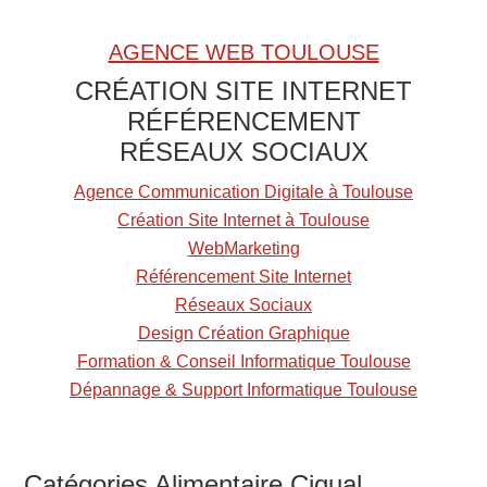
u
n
AGENCE WEB TOULOUSE
A
CRÉATION SITE INTERNET
l
RÉFÉRENCEMENT
i
RÉSEAUX SOCIAUX
m
e
Agence Communication Digitale à Toulouse
n
Création Site Internet à Toulouse
t
WebMarketing
Référencement Site Internet
Réseaux Sociaux
Design Création Graphique
Formation & Conseil Informatique Toulouse
Dépannage & Support Informatique Toulouse
Catégories Alimentaire Ciqual