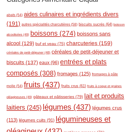
aides culinaires et ingrédients divers
abats
(54)
(191)
biscuits sucrés
(64)
autres spécialités charcutières
(58)
boisson
boissons
(274)
boissons sans
alcoolisées
(49)
charcuteries
(159)
alcool
(129)
buf et veau
(75)
céréales de petit-déjeuner et
céréales de petit-déjeuner
(48)
entrées et plats
biscuits
(137)
eaux
(96)
composés
(308)
fromages
(125)
fromages à pâte
fruits
(437)
molle
(54)
fruits crus
(61)
fruits à coque et graines
lait et produits
gâteaux et pâtisseries
(79)
oléagineuses
(49)
légumes
(437)
laitiers
(245)
légumes crus
légumineuses et
(113)
légumes cuits
(91)
oléagineux
(437)