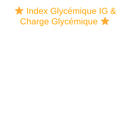
Skip
Skip
Skip
Index Glycémique IG &
to
to
links
Charge Glycémique
content
primary
sidebar