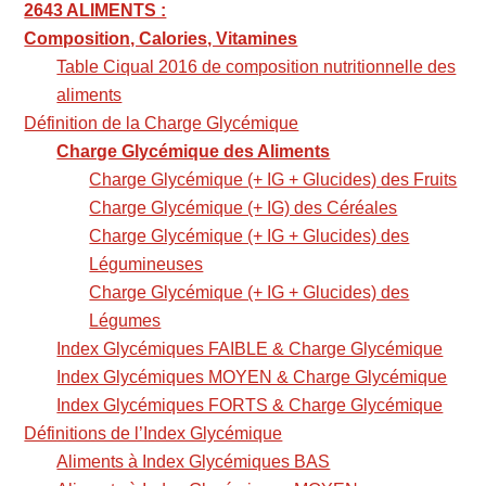
2643 ALIMENTS :
Composition, Calories, Vitamines
Table Ciqual 2016 de composition nutritionnelle des
aliments
Définition de la Charge Glycémique
Charge Glycémique des Aliments
Charge Glycémique (+ IG + Glucides) des Fruits
Charge Glycémique (+ IG) des Céréales
Charge Glycémique (+ IG + Glucides) des
Légumineuses
Charge Glycémique (+ IG + Glucides) des
Légumes
Index Glycémiques FAIBLE & Charge Glycémique
Index Glycémiques MOYEN & Charge Glycémique
Index Glycémiques FORTS & Charge Glycémique
Définitions de l’Index Glycémique
Aliments à Index Glycémiques BAS