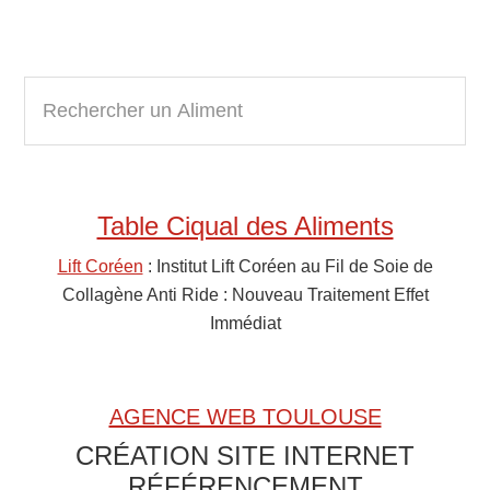
Primary
R
e
Sidebar
c
h
e
Table Ciqual des Aliments
r
c
Lift Coréen
: Institut Lift Coréen au Fil de Soie de
h
Collagène Anti Ride : Nouveau Traitement Effet
e
Immédiat
r
u
n
AGENCE WEB TOULOUSE
A
CRÉATION SITE INTERNET
l
RÉFÉRENCEMENT
i