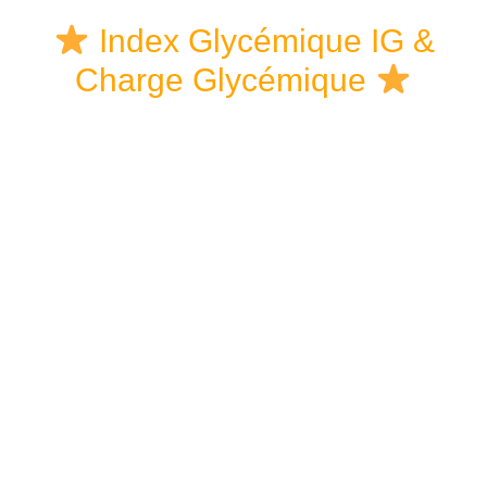
Skip
Skip
Skip
Index Glycémique IG &
to
to
links
Charge Glycémique
content
primary
sidebar