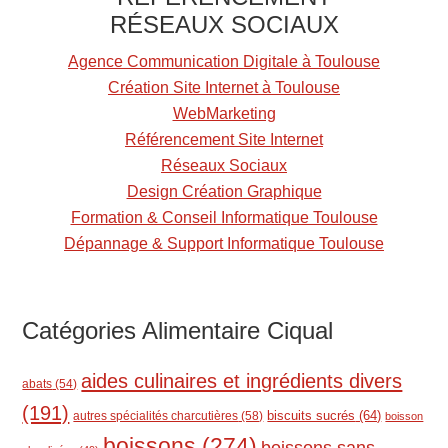
RÉSEAUX SOCIAUX
m
e
Agence Communication Digitale à Toulouse
n
Création Site Internet à Toulouse
t
WebMarketing
Référencement Site Internet
Réseaux Sociaux
Design Création Graphique
Formation & Conseil Informatique Toulouse
Dépannage & Support Informatique Toulouse
Catégories Alimentaire Ciqual
aides culinaires et ingrédients divers
abats
(54)
(191)
biscuits sucrés
(64)
autres spécialités charcutières
(58)
boisson
boissons
(274)