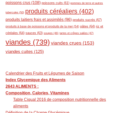
poissons crus
(108)
poissons cuits
(61)
pommes de terre et autres
produits céréaliers
(402)
tubercules
(50)
produits laitiers frais et assimilés
(96)
produits sucrés
(67)
pâtes
(64)
riz et
produits à base de poissons et produits de la mer
(54)
céréales
(64)
sauces
(63)
soupes
(46)
tartes et crêpes salées
(47)
viandes
(739)
viandes crues
(153)
viandes cuites
(125)
Calendrier des Fruits et Légumes de Saison
Index Glycemique des Aliments
2643 ALIMENTS :
Composition, Calories, Vitamines
Table Ciqual 2016 de composition nutritionnelle des
aliments
Définition de la Charge Glycémique