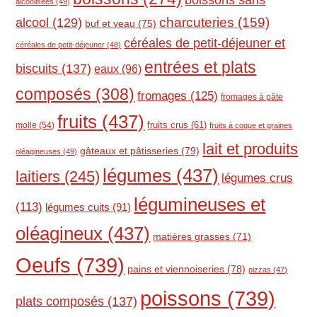
boissons sans
alcoolisées
(49)
charcuteries
(159)
alcool
(129)
buf et veau
(75)
céréales de petit-déjeuner et
céréales de petit-déjeuner
(48)
entrées et plats
biscuits
(137)
eaux
(96)
composés
(308)
fromages
(125)
fromages à pâte
fruits
(437)
molle
(54)
fruits crus
(61)
fruits à coque et graines
lait et produits
gâteaux et pâtisseries
(79)
oléagineuses
(49)
légumes
(437)
laitiers
(245)
légumes crus
légumineuses et
(113)
légumes cuits
(91)
oléagineux
(437)
matières grasses
(71)
Oeufs
(739)
pains et viennoiseries
(78)
pizzas
(47)
poissons
(739)
plats composés
(137)