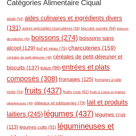
Catégories Alimentaire Ciqual
aides culinaires et ingrédients divers
abats
(54)
(191)
biscuits sucrés
(64)
autres spécialités charcutières
(58)
boisson
boissons
(274)
boissons sans
alcoolisées
(49)
charcuteries
(159)
alcool
(129)
buf et veau
(75)
céréales de petit-déjeuner et
céréales de petit-déjeuner
(48)
entrées et plats
biscuits
(137)
eaux
(96)
composés
(308)
fromages
(125)
fromages à pâte
fruits
(437)
molle
(54)
fruits crus
(61)
fruits à coque et graines
lait et produits
gâteaux et pâtisseries
(79)
oléagineuses
(49)
légumes
(437)
laitiers
(245)
légumes crus
légumineuses et
(113)
légumes cuits
(91)