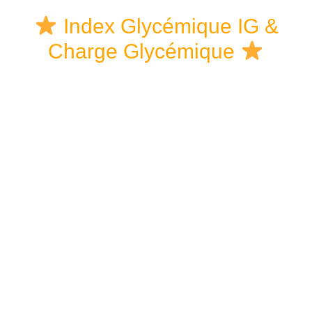
Skip
Skip
Skip
Index Glycémique IG &
to
to
links
Charge Glycémique
content
primary
sidebar