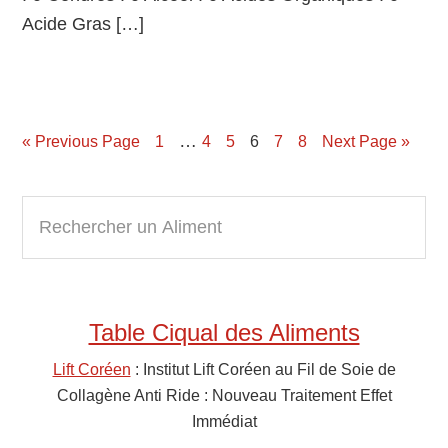
Acide Gras […]
…
« Previous Page
Page
1
Page
4
Page
5
Page
6
Page
7
Page
8
Next Page »
Primary
R
e
Sidebar
c
h
e
Table Ciqual des Aliments
r
c
Lift Coréen
: Institut Lift Coréen au Fil de Soie de
h
Collagène Anti Ride : Nouveau Traitement Effet
e
Immédiat
r