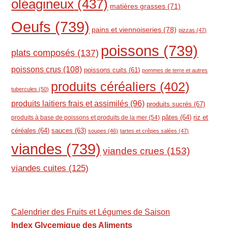
oléagineux
(437)
matières grasses
(71)
Oeufs
(739)
pains et viennoiseries
(78)
pizzas
(47)
poissons
(739)
plats composés
(137)
poissons crus
(108)
poissons cuits
(61)
pommes de terre et autres
produits céréaliers
(402)
tubercules
(50)
produits laitiers frais et assimilés
(96)
produits sucrés
(67)
pâtes
(64)
riz et
produits à base de poissons et produits de la mer
(54)
céréales
(64)
sauces
(63)
soupes
(46)
tartes et crêpes salées
(47)
viandes
(739)
viandes crues
(153)
viandes cuites
(125)
Calendrier des Fruits et Légumes de Saison
Index Glycemique des Aliments