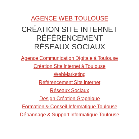
u
n
AGENCE WEB TOULOUSE
A
CRÉATION SITE INTERNET
l
RÉFÉRENCEMENT
i
RÉSEAUX SOCIAUX
m
e
Agence Communication Digitale à Toulouse
n
Création Site Internet à Toulouse
t
WebMarketing
Référencement Site Internet
Réseaux Sociaux
Design Création Graphique
Formation & Conseil Informatique Toulouse
Dépannage & Support Informatique Toulouse