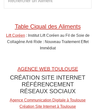
e
Sidebar
c
h
e
Table Ciqual des Aliments
r
c
Lift Coréen
: Institut Lift Coréen au Fil de Soie de
h
Collagène Anti Ride : Nouveau Traitement Effet
e
Immédiat
r
u
n
AGENCE WEB TOULOUSE
A
CRÉATION SITE INTERNET
l
RÉFÉRENCEMENT
i
RÉSEAUX SOCIAUX
m
e
Agence Communication Digitale à Toulouse
n
Création Site Internet à Toulouse