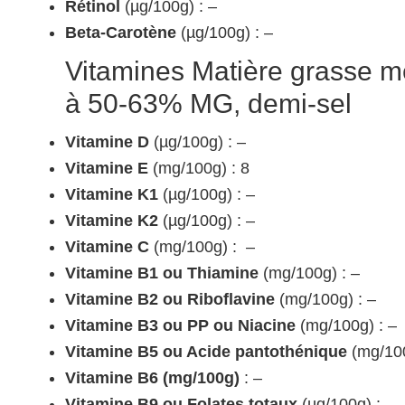
Rétinol
(µg/100g) : –
Beta-Carotène
(µg/100g) : –
Vitamines Matière grasse mé
à 50-63% MG, demi-sel
Vitamine D
(µg/100g) : –
Vitamine E
(mg/100g) : 8
Vitamine K1
(µg/100g) : –
Vitamine K2
(µg/100g) : –
Vitamine C
(mg/100g) : –
Vitamine B1 ou Thiamine
(mg/100g) : –
Vitamine B2 ou Riboflavine
(mg/100g) : –
Vitamine B3 ou PP ou Niacine
(mg/100g) : –
Vitamine B5 ou Acide pantothénique
(mg/100
Vitamine B6 (mg/100g)
: –
Vitamine B9 ou Folates totaux
(µg/100g) : –