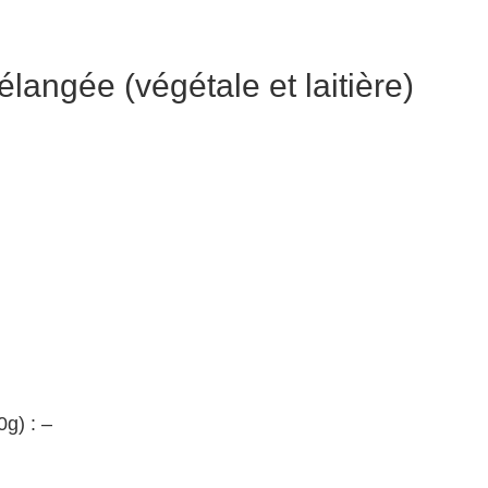
langée (végétale et laitière)
g) : –