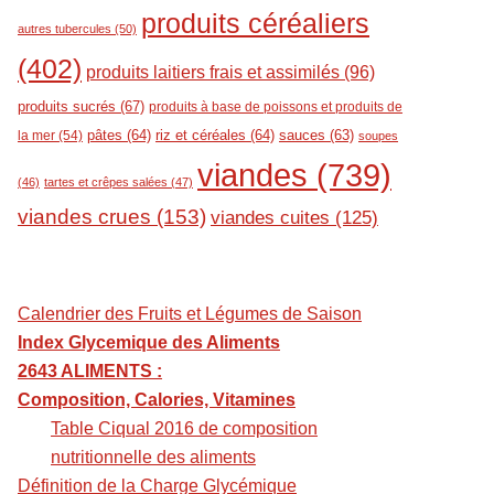
produits céréaliers
autres tubercules
(50)
(402)
produits laitiers frais et assimilés
(96)
produits sucrés
(67)
produits à base de poissons et produits de
pâtes
(64)
riz et céréales
(64)
sauces
(63)
la mer
(54)
soupes
viandes
(739)
(46)
tartes et crêpes salées
(47)
viandes crues
(153)
viandes cuites
(125)
Calendrier des Fruits et Légumes de Saison
Index Glycemique des Aliments
2643 ALIMENTS :
Composition, Calories, Vitamines
Table Ciqual 2016 de composition
nutritionnelle des aliments
Définition de la Charge Glycémique