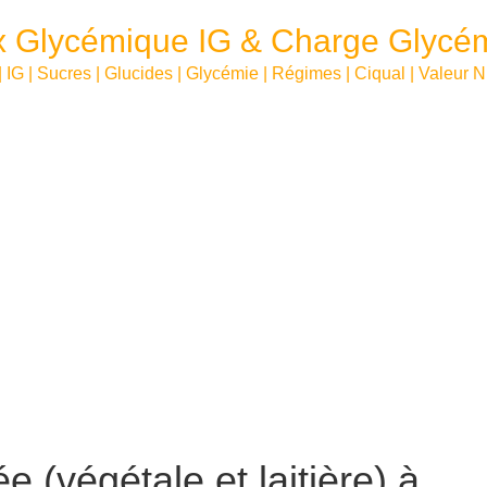
x Glycémique IG & Charge Glycé
| IG | Sucres | Glucides | Glycémie | Régimes | Ciqual | Valeur N
 (végétale et laitière) à