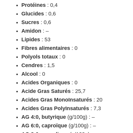
Protéines
: 0,4
Glucides
: 0,6
Sucres
: 0,6
Amidon
: –
Lipides
: 53
Fibres alimentaires
: 0
Polyols totaux
: 0
Cendres
: 1,5
Alcool
: 0
Acides Organiques
: 0
Acide Gras Saturés
: 25,7
Acides Gras MonoInsaturés
: 20
Acides Gras PolyInsaturés
: 7,3
AG 4:0, butyrique
(g/100g) : –
AG 6:0, caproïque
(g/100g) : –