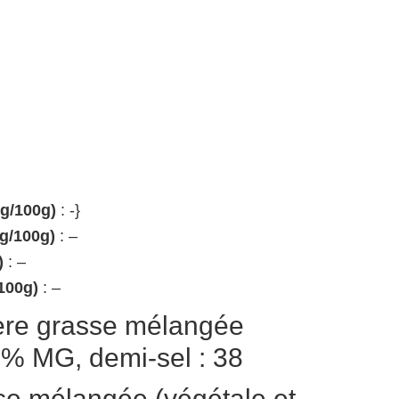
(g/100g)
: -}
(g/100g)
: –
)
: –
100g)
: –
ère grasse mélangée
63% MG, demi-sel : 38
se mélangée (végétale et