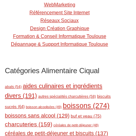
t
WebMarketing
Référencement Site Internet
Réseaux Sociaux
Design Création Graphique
Formation & Conseil Informatique Toulouse
Dépannage & Support Informatique Toulouse
Catégories Alimentaire Ciqual
aides culinaires et ingrédients
abats
(54)
divers
(191)
biscuits
autres spécialités charcutières
(58)
boissons
(274)
sucrés
(64)
boisson alcoolisées
(49)
boissons sans alcool
(129)
buf et veau
(75)
charcuteries
(159)
céréales de petit-déjeuner
(48)
céréales de petit-déjeuner et biscuits
(137)