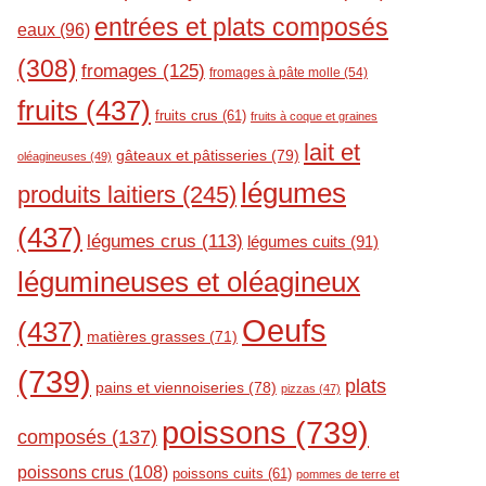
entrées et plats composés
eaux
(96)
(308)
fromages
(125)
fromages à pâte molle
(54)
fruits
(437)
fruits crus
(61)
fruits à coque et graines
lait et
gâteaux et pâtisseries
(79)
oléagineuses
(49)
légumes
produits laitiers
(245)
(437)
légumes crus
(113)
légumes cuits
(91)
légumineuses et oléagineux
Oeufs
(437)
matières grasses
(71)
(739)
plats
pains et viennoiseries
(78)
pizzas
(47)
poissons
(739)
composés
(137)
poissons crus
(108)
poissons cuits
(61)
pommes de terre et