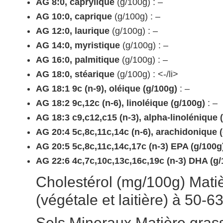
AG 8:0, caprylique
(g/100g) : –
AG 10:0, caprique
(g/100g) : –
AG 12:0, laurique
(g/100g) : –
AG 14:0, myristique
(g/100g) : –
AG 16:0, palmitique
(g/100g) : –
AG 18:0, stéarique
(g/100g) : <-/li>
AG 18:1 9c (n-9), oléique (g/100g)
: –
AG 18:2 9c,12c (n-6), linoléique (g/100g)
: –
AG 18:3 c9,c12,c15 (n-3), alpha-linolénique 
AG 20:4 5c,8c,11c,14c (n-6), arachidonique 
AG 20:5 5c,8c,11c,14c,17c (n-3) EPA (g/100g
AG 22:6 4c,7c,10c,13c,16c,19c (n-3) DHA (g/
Cholestérol (mg/100g) Mati
(végétale et laitière) à 50-
Sels Mineraux Matière gras